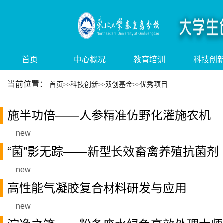
首页
中心概况
教育培训
科技创
当前位置：
首页
科技创新
双创基金
优秀项目
>>
>>
>>
施半功倍——人参精准仿野化灌施农机
new
“菌”影无踪——新型长效畜禽养殖抗菌剂
new
高性能气凝胶复合材料研发与应用
new